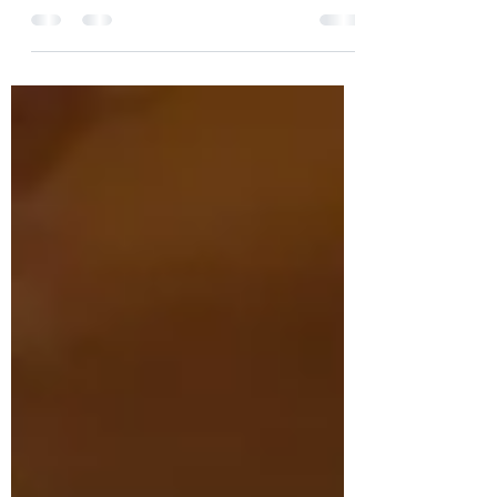
Photo by Else-Marie de Leeuw on Unsplash
作者：#卓文雄(骨藝家/中華創意生活協會常務
理事/新北市自癒力講師/經絡達人) #吳挺絹
「大雪」（國曆12月6或7或8日）是一年裡的第
21個節氣，氣候會變得更加寒冷，似乎連呼吸都
覺得冰涼，人...