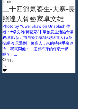
2 min
二十四節氣養生-大寒-長
照達人骨藝家卓文雄
Photo by Yuwei Shaw on Unsplash 作
者：#卓文雄(骨藝家/中華創意生活協會常
務理事/新北市自癒力講師/經絡達人) #吳
挺絹 今天遇到一位客人，來的時候手腳冰
冷，我就問他：「怎麼不穿的保暖一點
呢？」...
115
6