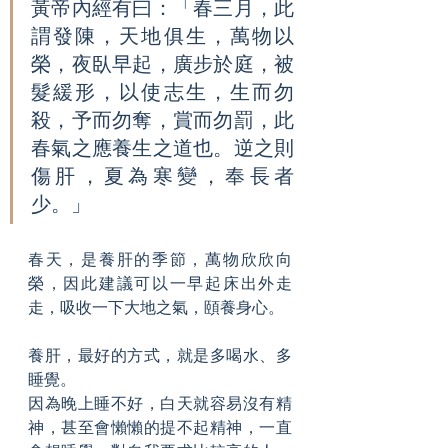
黃帝內經有曰：「春三月，此
謂發陳，天地俱生，萬物以
榮，夜臥早起，廣步於庭，被
髮緩形，以使志生，生而勿
殺，予而勿奪，賞而勿罰，此
春氣之應養生之道也。逆之則
傷肝，夏為寒變，奉長者
少。」
春天，是養肝的季節，萬物欣欣向
榮，因此建議可以一早起床出外走
走，吸收一下大地之氣，頤養身心。
養肝，最好的方式，就是多喝水、多
睡覺。
因為晚上睡不好，白天就容易沒有精
神，甚至會懶懶的提不起精神，一直