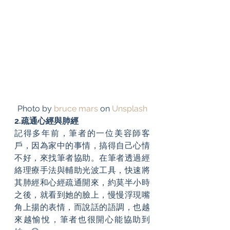
Photo by 
bruce mars
 on 
Unsplash
2.疏通心經與肺經
記得多年前，筆者的一位美容師客
戶，因為家中的事情，搞得自己心情
不好，來找筆者協助。在筆者透過經
絡理療手法與輔助光波工具，快速將
其肺經和心經疏通開來，約莫半小時
之後，就看到她的臉上，慢慢浮現嘴
角上揚的表情，而說話的語調，也越
來越愉悅，筆者也很開心能協助到