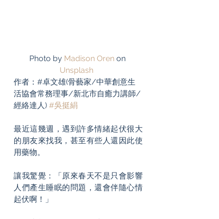
Photo by 
Madison Oren
 on 
Unsplash
作者：#卓文雄(骨藝家/中華創意生
活協會常務理事/新北市自癒力講師/
經絡達人) 
#吳挺絹
最近這幾週，遇到許多情緒起伏很大
的朋友來找我，甚至有些人還因此使
用藥物。
讓我驚覺：「原來春天不是只會影響
人們產生睡眠的問題，還會伴隨心情
起伏啊！」