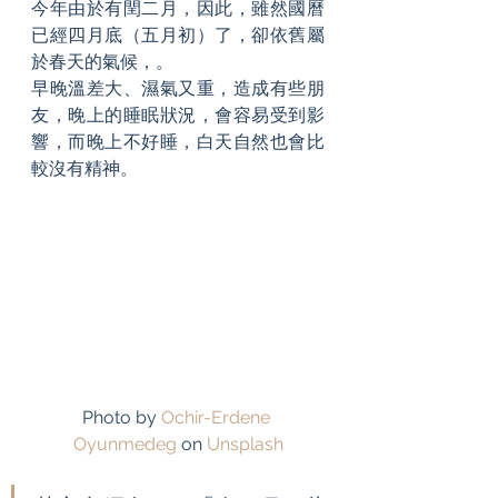
今年由於有閏二月，因此，雖然國曆
已經四月底（五月初）了，卻依舊屬
於春天的氣候，。
早晚溫差大、濕氣又重，造成有些朋
友，晚上的睡眠狀況，會容易受到影
響，而晚上不好睡，白天自然也會比
較沒有精神。
Photo by 
Ochir-Erdene 
Oyunmedeg
 on 
Unsplash