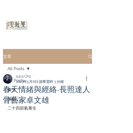
骨藝家ＯＥＡ
文章
All Posts
5413 Cho
All Posts
2023年5月8日
讀畢需時 3 分鐘
春天情緒與經絡-長照達人
養生
骨藝家卓文雄
睡眠
二十四節氣養生