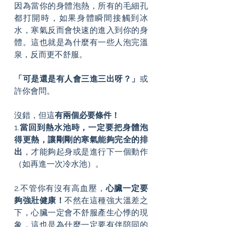
因為當你的身體泡熱，所有的毛細孔
都打開時，如果身體瞬間接觸到冰
水，寒氣反而會快速的進入到你的身
體。這也就是為什麼有一些人泡完溫
泉，反而更不舒服。
「可是還是有人會三進三出呀？」
或
許你會問。
沒錯，但這
有兩個必要條件！
1.
當回到熱水池時，一定要把身體泡
得更熱，讓剛剛的寒氣能夠完全的排
出
，才能夠起身或是進行下一個動作
（如再進一次冷水池）。
2.不管你有沒有高血壓，
心臟一定要
夠強壯健康！
不然在這種強大溫差之
下，心臟一定會不舒服產生心悸的現
象，這也是為什麼一定要有伴陪同的