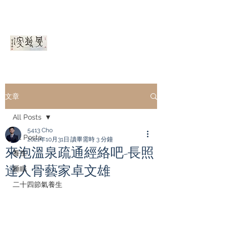
骨藝家ＯＥＡ
文章
All Posts
5413 Cho
All Posts
2021年10月31日
讀畢需時 3 分鐘
來泡溫泉疏通經絡吧-長照
養生
達人骨藝家卓文雄
睡眠
二十四節氣養生