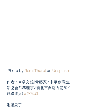
Photo by 
Rémi Thorel
 on 
Unsplash
作者：#卓文雄(骨藝家/中華創意生
活協會常務理事/新北市自癒力講師/
經絡達人) 
#吳挺絹
泡溫泉了！