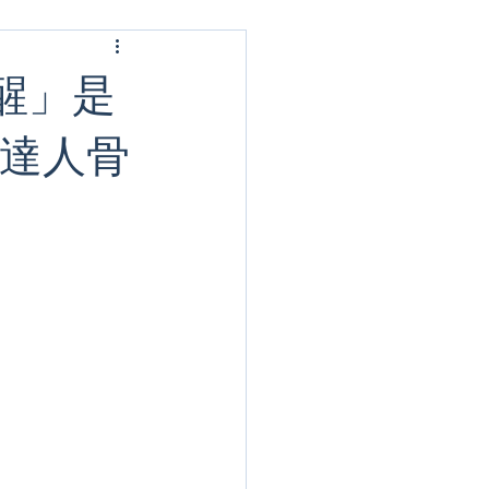
醒」是
照達人骨