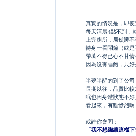
真實的情況是，即便
每天清晨4點不到，
上完廁所，居然睡不
轉身一看鬧鐘（或是
帶著不得已心不甘情
因為沒有睡飽，只好
半夢半醒的到了公司
長期以往，品質比較
眠也因身體狀態不好
看起來，有點慘烈啊
或許你會問：
「我不想繼續這樣下