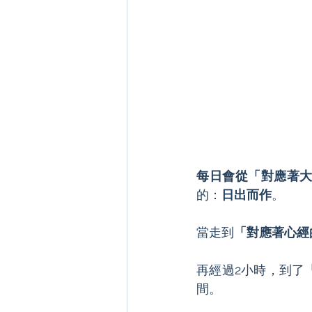
每日會從「對應著
的：
日出而作
。
當走到
「對應著心經
再經過2小時，到了
間。