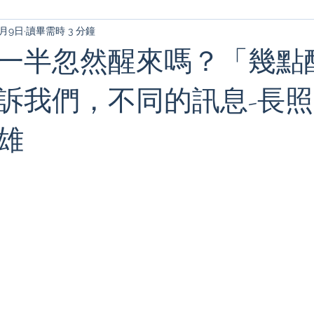
0月9日
讀畢需時 3 分鐘
一半忽然醒來嗎？「幾點
訴我們，不同的訊息-長
雄