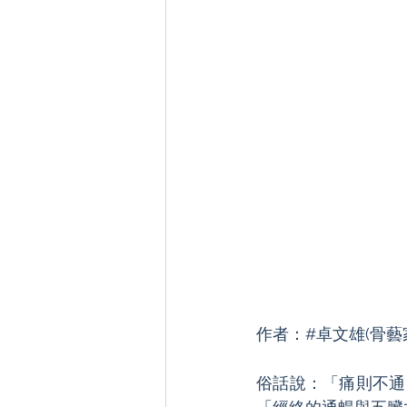
作者：#卓文雄(骨藝
俗話說：「痛則不通