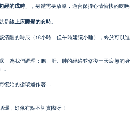
包經的戌時」，
身體需要放鬆，適合保持心情愉快的吃晚
就是
該上床睡覺的亥時。
該清醒的時辰（18小時，但午時建議小睡），終於可以
眠，為我們調理：膽、肝、肺的經絡並修復一天疲憊的身
」。
始的循環運作著......
循環，好像有點不切實際呀！