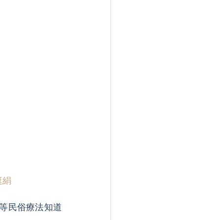
挺絹
.等民俗療法知道